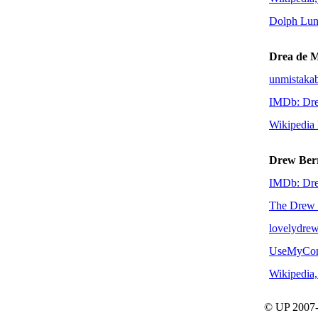
Dolph Lun
Drea de M
unmistakab
IMDb: Dre
Wikipedia
Drew Ber
IMDb: Dr
The Drew 
lovelydre
UseMyCom
Wikipedia,
© UP 2007-