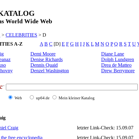
BKATALOG
ins World Wide Web
G
>
CELEBRITIES
> D
TIES A-Z
A
B
C
[D]
E
F
G
H
I
J
K
L
M
N
O
P
Q
R
S
T
U
ig
Demi Moore
Diane Lane
eanaz
Denise Richards
Dolph Lundgren
uso
Dennis Quaid
Drea de Matteo
chovny
Denzel Washington
Drew Berrymore
Web
up64.de
Mein kleiner Katalog
aig
iel Craig
letzter Link-Check: 15.09.07
 the free encyclopedia
letzter Link-Check: 15.09.07