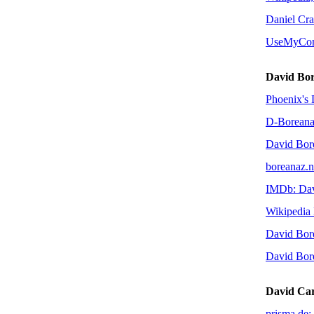
Daniel Cr
UseMyCom
David Bo
Phoenix's 
D-Borean
David Bor
boreanaz.n
IMDb: Dav
Wikipedia
David Bore
David Bor
David Ca
prisma.de: