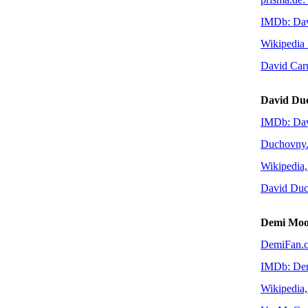
IMDb: Dav
Wikipedia
David Caru
David Du
IMDb: Da
Duchovny.
Wikipedia,
David Duc
Demi Moo
DemiFan.
IMDb: De
Wikipedia,