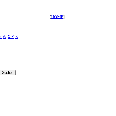
[
HOME
]
V
W
X
Y
Z