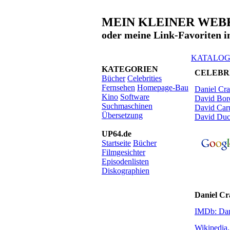
MEIN KLEINER WE
oder meine Link-Favoriten 
KATALO
KATEGORIEN
CELEBRI
Bücher
Celebrities
Fernsehen
Homepage-Bau
Daniel Cra
Kino
Software
David Bor
Suchmaschinen
David Car
Übersetzung
David Du
UP64.de
Startseite
Bücher
Filmgesichter
Episodenlisten
Diskographien
Daniel Cr
IMDb: Dan
Wikipedia,