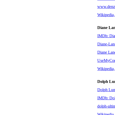
www.denze
Wikipedia,
Diane La
IMDb: Dia
Diane-La
Diane Lan
UseMyCom
Wikipedia,
Dolph Lu
Dolph Lund
IMDb: Dol
dolph-ulti
Wikipedia,